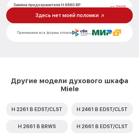
Замена предохранителя H 6860 BP
от 700₽
BRWS Miele
Здесь нет моей поломки
Замена шнура питания H 6860 BP BRWS
от 500₽
Miele
Принимаем все формы оплаты
Замена термодатчика H 6860 BP BRWS
от 900₽
Miele
Замена панели управления H 6860 BP
от 1500₽
BRWS Miele
Другие модели духового шкафа
Miele
H 2261 B EDST/CLST
H 2461 B EDST/CLST
H 2661 B BRWS
H 2661 B EDST/CLST