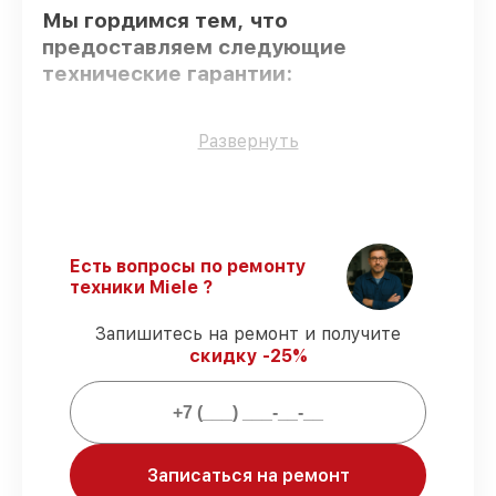
Мы гордимся тем, что
предоставляем следующие
технические гарантии:
Оригинальные детали
– для всех видов
Развернуть
обслуживания применяются
исключительно оригинальные детали.
Опытные мастера
– все работники
проходят обязательное обучение и
ежегодную аттестацию, что
Есть вопросы по ремонту
подтверждает их уровень мастерства.
техники Miele ?
Выполнение работ вовремя
– починка
духового шкафа H 6860 BP BRWS
Запишитесь на ремонт и получите
выполняется строго в оговоренные
скидку -25%
сроки.
Гарантийное обслуживание
–
обслуживаем духовых шкафов всегда со
строгим соблюдением гарантийных
обязательств.
Записаться на ремонт