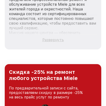
обслуживание устройств Miele для всех
жителей города и окрестностей. Наша
команда состоит из сертифицированных
специалистов, которые постоянно повышают
свою квалификацию, чтобы предоставить вам
лучший сервис.
Миссия нашего центра — обеспечить
качественный и доступный ремонт для
Развернуть
каждого пользователя продукции Miele, вне
зависимости от сложности поломки. Мы
стремимся к тому, чтобы каждый клиент был
удовлетворен скоростью и качеством
предоставляемых услуг. Наша цель — стать
лучшим сервисным центром Miele в городе
Нижнем Новгороде, постоянно повышая
Скидка -25% на ремонт
уровень доверия и лояльности наших
любого устройства Miele
клиентов.
По предварительной записи с сайта,
предоставляем скидку в размере -25%
на весь прайс услуг по ремонту