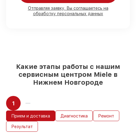
Мы гарантируем:
Отправляя заявку, Вы соглашаетесь на
обработку персональных данных
80%
работ в вашем присутствии
90%
комплектующих для духовых
шкафов на складе или доступны для
быстрой доставки
Оригинальные запчасти и
качественные реплики на ваш выбор
–
с учётом всех запросов
85%
работ быстро и без задержек, если
Какие этапы работы с нашим
мастер приступает к обслуживанию
сервисным центром Miele в
сразу
Нижнем Новгороде
1
Прием и доставка
Диагностика
Ремонт
Результат