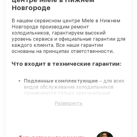
Новгороде
В нашем сервисном центре Miele в Нижнем
Новгороде производим ремонт
холодильников, гарантируем высокий
уровень сервиса и официальные гарантии для
каждого клиента. Все наши гарантии
основаны на принципах ответственности.
Что входит в технические гарантии:
Подлинные комплектующие
– для всех
видов обслуживания холодильников
применяются только оригинальные
запчасти.
Развернуть
Опытные мастера
– мастера проходят
строгий отбор и регулярное обучение.
Соблюдение сроков сервиса
–
соблюдаем сроки, согласованные с
клиентом.
Сервис с гарантией
– обслуживание с