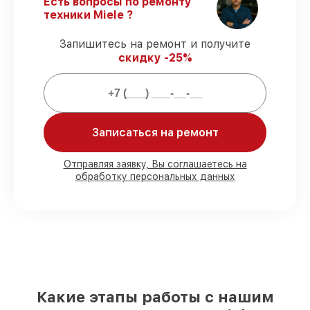
Есть вопросы по ремонту
полным гарантийным сопровождением.
техники Miele ?
Запишитесь на ремонт и получите
Гарантии на обслуживание
скидку -25%
холодильников:
80%
сервисов завершаем в присутствии
владельца
Записаться на ремонт
90%
комплектующих хранятся на
складе, остальное доставляем быстро
Подлинные запчасти и надёжные
Отправляя заявку, Вы соглашаетесь на
реплики
– под разные запросы
обработку персональных данных
85%
работ выполняются за 1–2 часа, при
немедленном старте
За что мы несем ответственность:
Ответственность за вашу технику
Какие этапы работы с нашим
Мы обеспечиваем качество
обслуживания и целостность техники.