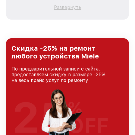
качественный и доступный ремонт для
Развернуть
каждого пользователя продукции Miele, вне
зависимости от сложности поломки. Мы
стремимся к тому, чтобы каждый клиент был
удовлетворен скоростью и качеством
предоставляемых услуг. Наша цель — стать
лучшим сервисным центром Miele в городе
Нижнем Новгороде, постоянно повышая
Скидка -25% на ремонт
уровень доверия и лояльности наших
любого устройства Miele
клиентов.
По предварительной записи с сайта,
предоставляем скидку в размере -25%
на весь прайс услуг по ремонту
25
%
OFF