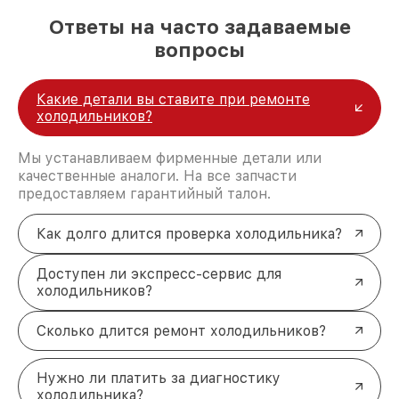
лучшие специалисты с многолетним опытом и
Ответы на часто задаваемые
безупречной репутацией;
современное оборудование и
вопросы
лицензированное ПО в ремонтно-
диагностических мастерских;
собственный склад комплектующих, что
Какие детали вы ставите при ремонте
позволяет сократить сроки
холодильников?
восстановительных работ;
услуги курьера для владельцев
Мы устанавливаем фирменные детали или
крупногабаритной техники, которые
качественные аналоги. На все запчасти
обеспечат доставку устройств в сервис в
предоставляем гарантийный талон.
полной сохранности и бесплатно.
За годы своей деятельности мы получали только
положительные отзывы и обрели отличную
Как долго длится проверка холодильника?
репутацию. Мы постоянно совершенствуемся и
стараемся каждый день делать наш сервис еще
Доступен ли экспресс-сервис для
лучше!
холодильников?
Сколько длится ремонт холодильников?
Нужно ли платить за диагностику
холодильника?