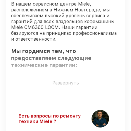
В нашем сервисном центре Miele,
расположенном в Нижнем Новгороде, мы
обеспечиваем высокий уровень сервиса и
гарантий для всех владельцев кофемашины
Miele CM6360 LOCM. Наши гарантии
базируются на принципах профессионализма
и ответственности.
Мы гордимся тем, что
предоставляем следующие
технические гарантии:
Использование оригинальных
Развернуть
запчастей
– только подлинные
комплектующие.
Квалифицированные специалисты
–
проверенные специалисты с опытом и
сертификацией.
Есть вопросы по ремонту
Выполнение работ вовремя
– починка
техники Miele ?
кофемашины CM6360 LOCM выполняется
строго в оговоренные сроки.