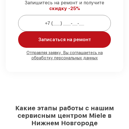
Запишитесь на ремонт и получите
Гарантийное обслуживание
–
скидку -25%
предоставляем официальное
гарантийное сопровождение после
сервиса.
Мы гарантируем:
Записаться на ремонт
80%
работ под контролем клиента
Отправляя заявку, Вы соглашаетесь на
обработку персональных данных
90%
комплектующих для кофемашин
имеются в наличии или доступны для
срочного заказа
Подбор оригинальных комплектующих
и надежных реплик с возможностью
выбрать
– под любые финансовые
возможности
85%
работ за 1–2 часа, при немедленном
начале работ
Какие этапы работы с нашим
сервисным центром Miele в
Нижнем Новгороде