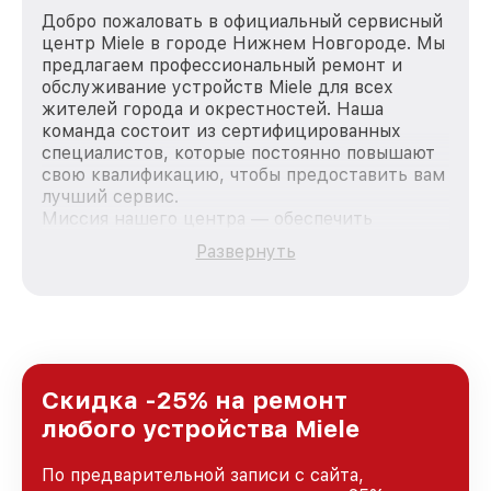
Добро пожаловать в официальный сервисный
центр Miele в городе Нижнем Новгороде. Мы
предлагаем профессиональный ремонт и
обслуживание устройств Miele для всех
жителей города и окрестностей. Наша
команда состоит из сертифицированных
специалистов, которые постоянно повышают
свою квалификацию, чтобы предоставить вам
лучший сервис.
Миссия нашего центра — обеспечить
качественный и доступный ремонт для
Развернуть
каждого пользователя продукции Miele, вне
зависимости от сложности поломки. Мы
стремимся к тому, чтобы каждый клиент был
удовлетворен скоростью и качеством
предоставляемых услуг. Наша цель — стать
лучшим сервисным центром Miele в городе
Нижнем Новгороде, постоянно повышая
Скидка -25% на ремонт
уровень доверия и лояльности наших
любого устройства Miele
клиентов.
По предварительной записи с сайта,