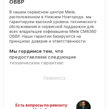
OBBP
В нашем сервисном центре Miele,
расположенном в Нижнем Новгороде, мы
гарантируем высокий уровень технического
обслуживания и сервисной поддержки для
всех владельцев кофемашины Miele CM6360
OBBP. Наши гарантии базируются на
принципах доверия и ответственности.
Мы гордимся тем, что
предоставляем следующие
технические гарантии:
Использование оригинальных
Развернуть
запчастей
– гарантируем использование
фирменных запчастей для
восстановления.
Опытные мастера
– все работники
проходят обязательное обучение и
Есть вопросы по ремонту
ежегодную аттестацию, что