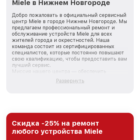
Miele в Нижнем Новгороде
Добро пожаловать в официальный сервисный
центр Miele в городе Нижнем Новгороде. Мы
предлагаем профессиональный ремонт и
обслуживание устройств Miele для всех
жителей города и окрестностей. Наша
команда состоит из сертифицированных
специалистов, которые постоянно повышают
свою квалификацию, чтобы предоставить вам
лучший сервис.
Миссия нашего центра — обеспечить
качественный и доступный ремонт для
Развернуть
каждого пользователя продукции Miele, вне
зависимости от сложности поломки. Мы
стремимся к тому, чтобы каждый клиент был
удовлетворен скоростью и качеством
предоставляемых услуг. Наша цель — стать
лучшим сервисным центром Miele в городе
Нижнем Новгороде, постоянно повышая
Скидка -25% на ремонт
уровень доверия и лояльности наших
любого устройства Miele
клиентов.