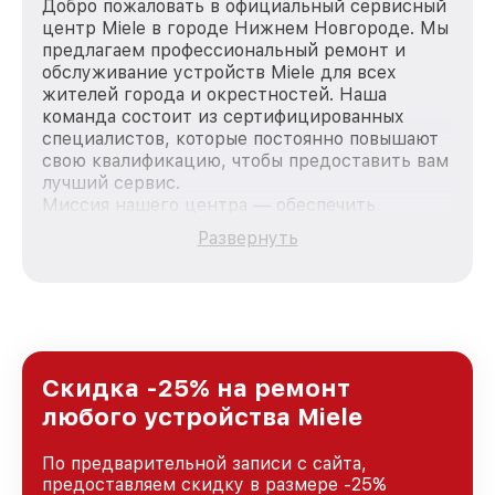
Добро пожаловать в официальный сервисный
центр Miele в городе Нижнем Новгороде. Мы
предлагаем профессиональный ремонт и
обслуживание устройств Miele для всех
жителей города и окрестностей. Наша
команда состоит из сертифицированных
специалистов, которые постоянно повышают
свою квалификацию, чтобы предоставить вам
лучший сервис.
Миссия нашего центра — обеспечить
качественный и доступный ремонт для
Развернуть
каждого пользователя продукции Miele, вне
зависимости от сложности поломки. Мы
стремимся к тому, чтобы каждый клиент был
удовлетворен скоростью и качеством
предоставляемых услуг. Наша цель — стать
лучшим сервисным центром Miele в городе
Нижнем Новгороде, постоянно повышая
Скидка -25% на ремонт
уровень доверия и лояльности наших
любого устройства Miele
клиентов.
По предварительной записи с сайта,
предоставляем скидку в размере -25%