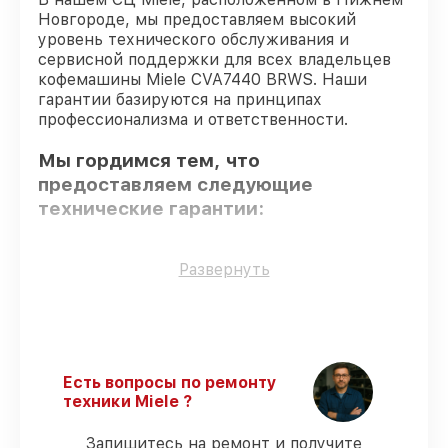
Новгороде, мы предоставляем высокий
уровень технического обслуживания и
сервисной поддержки для всех владельцев
кофемашины Miele CVA7440 BRWS. Наши
гарантии базируются на принципах
профессионализма и ответственности.
Мы гордимся тем, что
предоставляем следующие
технические гарантии:
Оригинальные детали
– только
Развернуть
подлинные комплектующие.
Квалифицированные специалисты
–
все работники проходят обязательное
обучение и ежегодную аттестацию, что
подтверждает их уровень мастерства.
Есть вопросы по ремонту
Соблюдение сроков сервиса
–
техники Miele ?
соблюдаем сроки обслуживания
кофемашины CVA7440 BRWS,
Запишитесь на ремонт и получите
согласованные с клиентом.