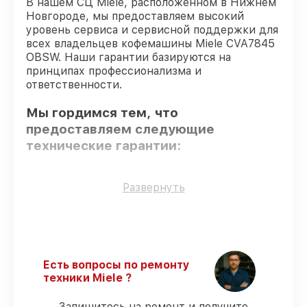
В нашем СЦ Miele, расположенном в Нижнем
Новгороде, мы предоставляем высокий
уровень сервиса и сервисной поддержки для
всех владельцев кофемашины Miele CVA7845
OBSW. Наши гарантии базируются на
принципах профессионализма и
ответственности.
Мы гордимся тем, что
предоставляем следующие
технические гарантии:
Использование оригинальных
Развернуть
запчастей
– для всех видов
обслуживания применяются
исключительно оригинальные детали.
Сертифицированные инженеры
– все
работники проходят обязательное
Есть вопросы по ремонту
обучение и ежегодную аттестацию, что
техники Miele ?
подтверждает их уровень мастерства.
Соблюдение сроков сервиса
– починка
Запишитесь на ремонт и получите