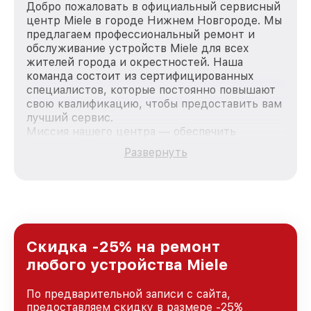
Добро пожаловать в официальный сервисный
центр Miele в городе Нижнем Новгороде. Мы
предлагаем профессиональный ремонт и
обслуживание устройств Miele для всех
жителей города и окрестностей. Наша
команда состоит из сертифицированных
специалистов, которые постоянно повышают
свою квалификацию, чтобы предоставить вам
лучший сервис.
Миссия нашего центра — обеспечить
качественный и доступный ремонт для
Развернуть
каждого пользователя продукции Miele, вне
зависимости от сложности поломки. Мы
стремимся к тому, чтобы каждый клиент был
удовлетворен скоростью и качеством
предоставляемых услуг. Наша цель — стать
лучшим сервисным центром Miele в городе
Нижнем Новгороде, постоянно повышая
Скидка -25% на ремонт
уровень доверия и лояльности наших
любого устройства Miele
клиентов.
По предварительной записи с сайта,
предоставляем скидку в размере -25%