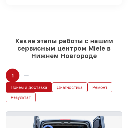
Новгороде, остальные приходят
оперативно
Подлинные запчасти Miele и
проверенные замены
– только вы
выбираете, какие детали использовать, а
мы подстраиваемся под разные бюджеты
85%
работ по восстановлению Miele
Какие этапы работы с нашим
выполняются в течение пары часов, при
сервисным центром Miele в
немедленном старте работ
Нижнем Новгороде
1
Прием и доставка
Диагностика
Ремонт
Результат