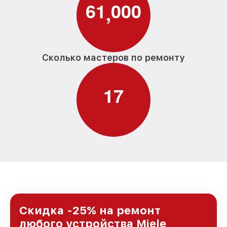
6
1
0
0
0
,
Сколько мастеров по ремонту
1
7
Скидка -25% на ремонт
любого устройства Miele