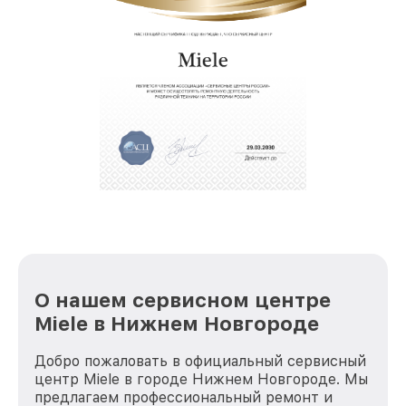
позволяет сократить сроки
восстановительных работ;
звернуть
услуги курьера для владельцев
крупногабаритной техники, которые
обеспечат доставку устройств в сервис в
полной сохранности и бесплатно.
За годы своей деятельности мы получали только
положительные отзывы и обрели отличную
репутацию. Мы постоянно совершенствуемся и
стараемся каждый день делать наш сервис еще
лучше!
О нашем сервисном центре
Miele в Нижнем Новгороде
Добро пожаловать в официальный сервисный
центр Miele в городе Нижнем Новгороде. Мы
предлагаем профессиональный ремонт и