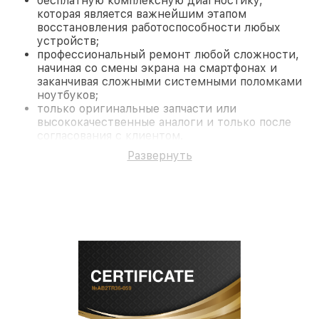
бесплатную комплексную диагностику,
которая является важнейшим этапом
восстановления работоспособности любых
устройств;
профессиональный ремонт любой сложности,
начиная со смены экрана на смартфонах и
заканчивая сложными системными поломками
ноутбуков;
только оригинальные запчасти или
высококачественные аналоги и только после
согласования с клиентом.
На все работы и замененные комплектующие
Развернуть
предоставляется длительная гарантия. В случае
поломки по условиям гарантии, мы бесплатно
исправим ситуацию.
Наши преимущества
Преимуществами нашего сервисного центра
Miele в Нижнем Новгороде являются:
лучшие специалисты с многолетним опытом и
безупречной репутацией;
современное оборудование и
лицензированное ПО в ремонтно-
диагностических мастерских;
собственный склад комплектующих, что