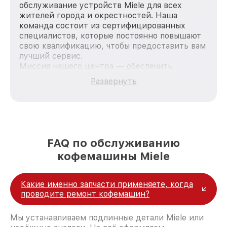
обслуживание устройств Miele для всех
жителей города и окрестностей. Наша
команда состоит из сертифицированных
специалистов, которые постоянно повышают
свою квалификацию, чтобы предоставить вам
лучший сервис.
Миссия нашего центра — обеспечить
качественный и доступный ремонт для
Развернуть
каждого пользователя продукции Miele, вне
зависимости от сложности поломки. Мы
стремимся к тому, чтобы каждый клиент был
удовлетворен скоростью и качеством
предоставляемых услуг. Наша цель — стать
лучшим сервисным центром Miele в городе
FAQ по обслуживанию
Нижнем Новгороде, постоянно повышая
кофемашины Miele
уровень доверия и лояльности наших
клиентов.
Какие именно запчасти применяете, когда
проводите ремонт кофемашин?
Мы устанавливаем подлинные детали Miele или