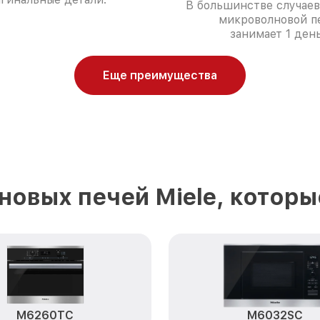
В большинстве случаев
микроволновой п
занимает 1 день
Еще преимущества
овых печей Miele, котор
M6260TC
M6032SC