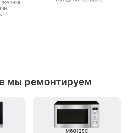
 починка
ечи
.
ые мы ремонтируем
M6012SC