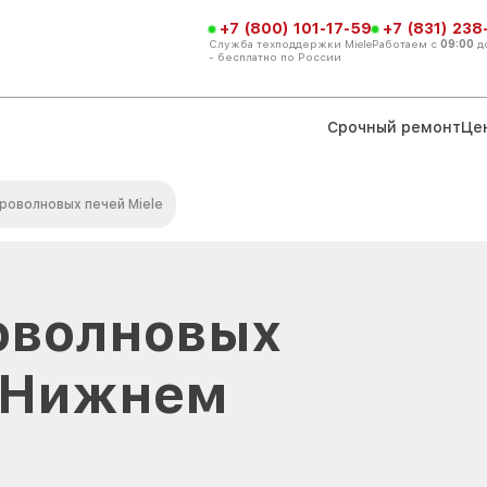
+7 (800) 101-17-59
+7 (831) 238
Служба техподдержки Miele
Работаем с
09:00
д
- бесплатно по России
Срочный ремонт
Це
роволновых печей Miele
оволновых
в Нижнем