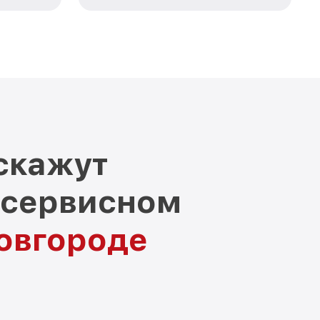
скажут
 сервисном
овгороде