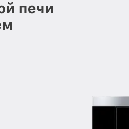
ой печи
ем