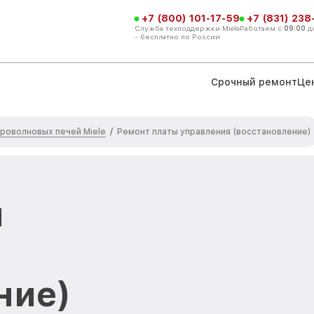
+7 (800) 101-17-59
+7 (831) 238
Служба техподдержки Miele
Работаем с
09:00
д
- бесплатно по России
Срочный ремонт
Це
роволновых печей Miele
/
Ремонт платы управления (восстановление)
ы
ние)