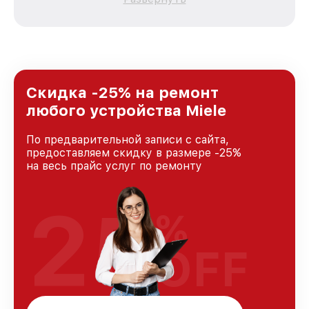
каждого пользователя продукции Miele, вне
зависимости от сложности поломки. Мы
стремимся к тому, чтобы каждый клиент был
удовлетворен скоростью и качеством
предоставляемых услуг. Наша цель — стать
лучшим сервисным центром Miele в городе
Нижнем Новгороде, постоянно повышая
Скидка -25% на ремонт
уровень доверия и лояльности наших
любого устройства Miele
клиентов.
По предварительной записи с сайта,
предоставляем скидку в размере -25%
на весь прайс услуг по ремонту
25
%
OFF