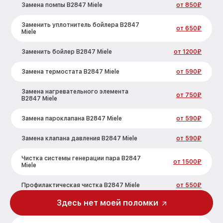
Замена помпы B2847 Miele
от 850₽
Заменить уплотнитель бойлера B2847
от 650₽
Miele
Заменить бойлер B2847 Miele
от 1200₽
Замена термостата B2847 Miele
от 590₽
Замена нагревательного элемента
от 750₽
B2847 Miele
Замена пароклапана B2847 Miele
от 590₽
Замена клапана давления B2847 Miele
от 590₽
Чистка системы генерации пара B2847
от 1500₽
Miele
Профилактическая чистка B2847 Miele
от 550₽
Здесь нет моей поломки
Корпусный ремонт (замена резинок,
от 450₽
креплений, кнопок) B2847 Miele