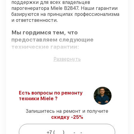
поддержки для всех владельцев
парогенератора Miele B2847. Наши гарантии
базируются на принципах профессионализма
и ответственности.
Мы гордимся тем, что
предоставляем следующие
технические гарантии:
Развернуть
Только фирменные комплектующие
–
гарантируем использование фирменных
запчастей для восстановления.
Опытные мастера
– проверенные
специалисты с опытом и сертификацией.
Есть вопросы по ремонту
Выполнение работ вовремя
–
техники Miele ?
соблюдаем сроки обслуживания
парогенератора B2847, согласованные с
Запишитесь на ремонт и получите
клиентом.
скидку -25%
Подтвержденная гарантия
– все
работы по починке проводятся с
официальной гарантией.