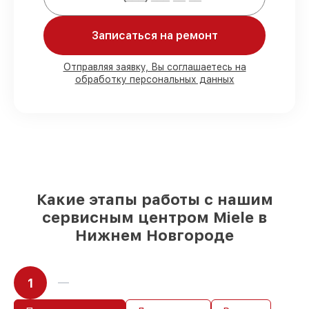
Мы гарантируем:
Записаться на ремонт
80%
работ под контролем клиента
Отправляя заявку, Вы соглашаетесь на
обработку персональных данных
90%
комплектующих для
парогенераторов имеются в наличии или
быстро поставляются
Подбор оригинальных комплектующих
и надежных реплик с возможностью
выбрать
– под любые финансовые
возможности
85%
работ быстро и без задержек, при
немедленном начале работ
Какие этапы работы с нашим
сервисным центром Miele в
Нижнем Новгороде
1