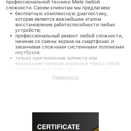
профессиональной техники Miele любой
сложности. Своим клиентам мы предлагаем:
бесплатную комплексную диагностику,
которая является важнейшим этапом
восстановления работоспособности любых
устройств;
профессиональный ремонт любой сложности,
начиная со смены экрана на смартфонах и
заканчивая сложными системными поломками
ноутбуков;
только оригинальные запчасти или
высококачественные аналоги и только после
согласования с клиентом.
На все работы и замененные комплектующие
Развернуть
предоставляется длительная гарантия. В случае
поломки по условиям гарантии, мы бесплатно
исправим ситуацию.
Наши преимущества
Преимуществами нашего сервисного центра
Miele в Нижнем Новгороде являются:
лучшие специалисты с многолетним опытом и
безупречной репутацией;
современное оборудование и