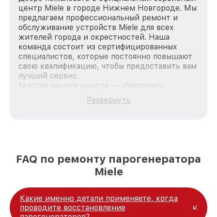
центр Miele в городе Нижнем Новгороде. Мы
предлагаем профессиональный ремонт и
обслуживание устройств Miele для всех
жителей города и окрестностей. Наша
команда состоит из сертифицированных
специалистов, которые постоянно повышают
свою квалификацию, чтобы предоставить вам
лучший сервис.
Миссия нашего центра — обеспечить
качественный и доступный ремонт для
Развернуть
каждого пользователя продукции Miele, вне
зависимости от сложности поломки. Мы
стремимся к тому, чтобы каждый клиент был
удовлетворен скоростью и качеством
предоставляемых услуг. Наша цель — стать
лучшим сервисным центром Miele в городе
FAQ по ремонту парогенератора
Нижнем Новгороде, постоянно повышая
Miele
уровень доверия и лояльности наших
клиентов.
Какие именно детали применяете, когда
проводите восстановление
парогенераторов?