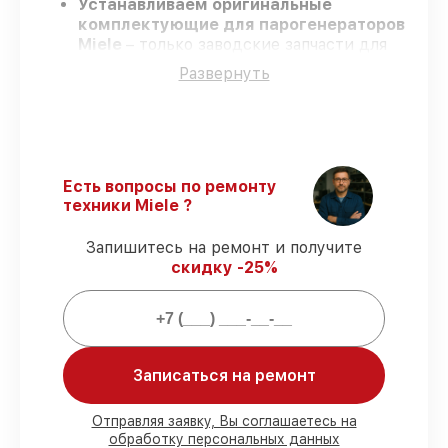
Устанавливаем оригинальные
комплектующие для парогенераторов
Miele
– только заводские запчасти для
вашей техники.
Развернуть
Сертифицированные инженеры
–
проходят серьезную проверку знаний и
навыков, что гарантирует
гарантированно долговечный результат.
Соблюдаем сроки
– ремонт
парогенераторов Miele в оговоренные
Есть вопросы по ремонту
сроки.
техники Miele ?
Поддержка после ремонта
– на все
ремонт и запчасти для парогенераторов
Запишитесь на ремонт и получите
Miele предоставляется длительная
скидку -25%
гарантия.
Мы гарантируем:
Записаться на ремонт
80%
работ по ремонту исполняются с
возможностью присутствия владельца
Отправляя заявку, Вы соглашаетесь на
90%
комплектующих Miele готовы к
обработку персональных данных