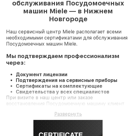
обслуживания Посудомоечных
машин Miele — в Нижнем
Новгороде
Наш сервисный центр Miele располагает всеми
необходимыми сертификатами для обслуживания
Посудомоечных машин Miele.
Мы подтверждаем профессионализм
через:
Документ лицензии
Подтверждения на сервисные приборы
Сертификаты на комплектующие
Свидетельства у всех специалистов
При визите в наш центр или заказе
восстановления Посудомоечную машину клиент
получает профессиональный сервис и
Развернуть
долгосрочную гарантию на ремонт и детали.