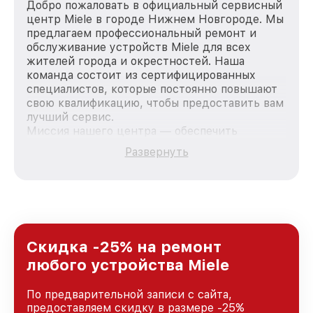
Добро пожаловать в официальный сервисный
центр Miele в городе Нижнем Новгороде. Мы
предлагаем профессиональный ремонт и
обслуживание устройств Miele для всех
жителей города и окрестностей. Наша
команда состоит из сертифицированных
специалистов, которые постоянно повышают
свою квалификацию, чтобы предоставить вам
лучший сервис.
Миссия нашего центра — обеспечить
качественный и доступный ремонт для
Развернуть
каждого пользователя продукции Miele, вне
зависимости от сложности поломки. Мы
стремимся к тому, чтобы каждый клиент был
удовлетворен скоростью и качеством
предоставляемых услуг. Наша цель — стать
лучшим сервисным центром Miele в городе
Нижнем Новгороде, постоянно повышая
Скидка -25% на ремонт
уровень доверия и лояльности наших
любого устройства Miele
клиентов.
По предварительной записи с сайта,
предоставляем скидку в размере -25%