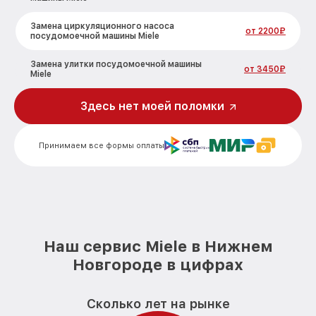
Замена циркуляционного насоса
от 2200₽
посудомоечной машины Miele
Замена улитки посудомоечной машины
от 3450₽
Miele
Замена сливного шланга
Здесь нет моей поломки
от 1250₽
посудомоечной машины Miele
Замена сливного насоса
от 1590₽
Принимаем все формы оплаты
посудомоечной машины Miele
Ремонт или замена петли двери
от 1000₽
посудомоечной машины Miele
Чистка заливного фильтра-сеточки
от 850₽
посудомоечной машины Miele
Наш сервис Miele в Нижнем
Ремонт циркуляционного насоса
от 2200₽
Новгороде в цифрах
посудомоечной машины Miele
Ремонт теплообменника
от 2000₽
Сколько лет на рынке
посудомоечной машины Miele