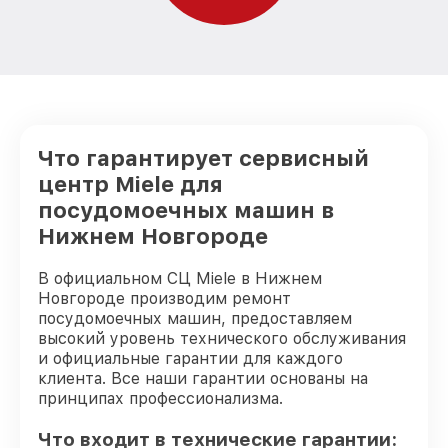
Замена блока управления
от 2000₽
посудомоечной машины Miele
Замена ТЭН посудомоечной машины
от 1750₽
Miele
Ремонт/замена датчика температуры
от 1590₽
посудомоечной машины Miele
Что гарантирует сервисный
Замена замка посудомоечной машины
от 1600₽
центр Miele для
Miele
посудомоечных машин в
Ремонт электропроводки
от 1250₽
Нижнем Новгороде
посудомоечной машины Miele
Замена шнура питания посудомоечной
В официальном СЦ Miele в Нижнем
от 1000₽
машины Miele
Новгороде производим ремонт
посудомоечных машин, предоставляем
Корпусный ремонт (замена резинок,
высокий уровень технического обслуживания
креплений, кнопок) посудомоечной
от 850₽
и официальные гарантии для каждого
машины Miele
клиента. Все наши гарантии основаны на
принципах профессионализма.
Ремонт платы управления
(восстановление) посудомоечной
от 2590₽
машины Miele
Что входит в технические гарантии: