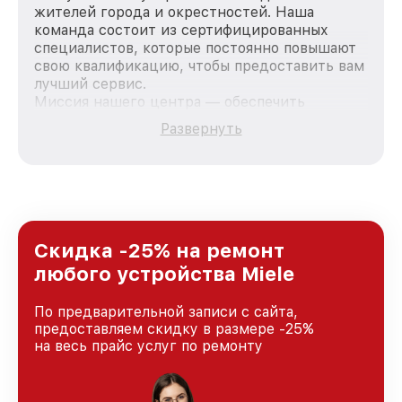
жителей города и окрестностей. Наша
команда состоит из сертифицированных
специалистов, которые постоянно повышают
свою квалификацию, чтобы предоставить вам
лучший сервис.
Миссия нашего центра — обеспечить
качественный и доступный ремонт для
Развернуть
каждого пользователя продукции Miele, вне
зависимости от сложности поломки. Мы
стремимся к тому, чтобы каждый клиент был
удовлетворен скоростью и качеством
предоставляемых услуг. Наша цель — стать
лучшим сервисным центром Miele в городе
Нижнем Новгороде, постоянно повышая
Скидка -25% на ремонт
уровень доверия и лояльности наших
любого устройства Miele
клиентов.
По предварительной записи с сайта,
предоставляем скидку в размере -25%
на весь прайс услуг по ремонту