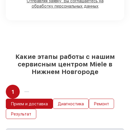
90%
комплектующих для
Отправляя заявку, Вы соглашаетесь на
обработку персональных данных
посудомоечных машин имеются в
наличии или доступны для срочного
заказа
Подбор оригинальных комплектующих
и надежных реплик с возможностью
выбрать
– для любого бюджета
85%
работ в течение пары часов, если
мастер приступает к обслуживанию
сразу
Какие этапы работы с нашим
сервисным центром Miele в
Нижнем Новгороде
1
Прием и доставка
Диагностика
Ремонт
Результат