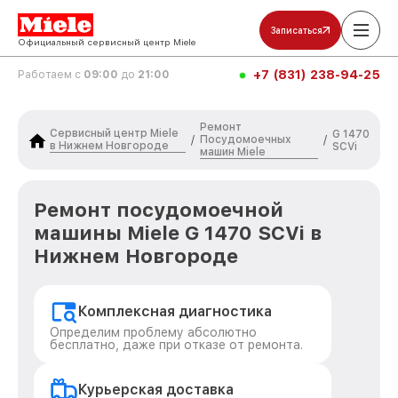
Записаться
Официальный сервисный центр Miele
+7 (831) 238-94-25
Работаем с
09:00
до
21:00
Ремонт
Сервисный центр Miele
G 1470
Посудомоечных
/
/
в Нижнем Новгороде
SCVi
машин Miele
Ремонт посудомоечной
машины Miele G 1470 SCVi в
Нижнем Новгороде
Комплексная диагностика
Определим проблему абсолютно
бесплатно, даже при отказе от ремонта.
Курьерская доставка