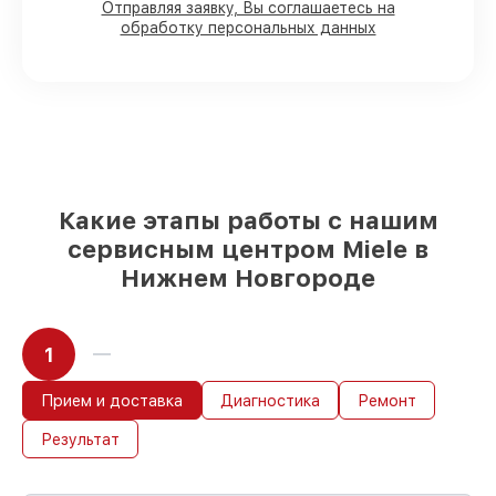
Отправляя заявку, Вы соглашаетесь на
обработку персональных данных
80%
работ в присутствии заказчика
90%
комплектующих для
посудомоечных машин имеются в
наличии или быстро поставляются
Оригинальные запчасти и
качественные реплики на ваш выбор
–
под любые финансовые возможности
85%
работ за 1–2 часа, при условии, что
починка началась сразу
Какие этапы работы с нашим
сервисным центром Miele в
Нижнем Новгороде
1
Прием и доставка
Диагностика
Ремонт
Результат