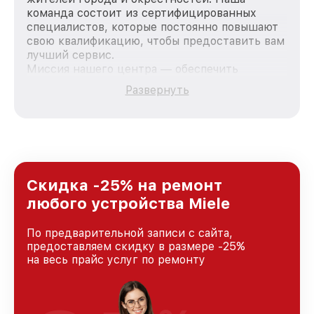
команда состоит из сертифицированных
специалистов, которые постоянно повышают
свою квалификацию, чтобы предоставить вам
лучший сервис.
Миссия нашего центра — обеспечить
качественный и доступный ремонт для
Развернуть
каждого пользователя продукции Miele, вне
зависимости от сложности поломки. Мы
стремимся к тому, чтобы каждый клиент был
удовлетворен скоростью и качеством
предоставляемых услуг. Наша цель — стать
лучшим сервисным центром Miele в городе
Нижнем Новгороде, постоянно повышая
Скидка -25% на ремонт
уровень доверия и лояльности наших
любого устройства Miele
клиентов.
По предварительной записи с сайта,
предоставляем скидку в размере -25%
на весь прайс услуг по ремонту