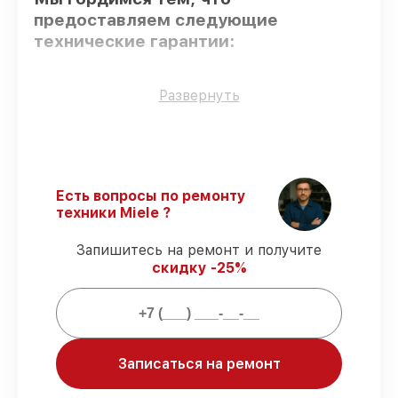
предоставляем следующие
технические гарантии:
Оригинальные детали
– гарантируем
Развернуть
использование фирменных запчастей для
восстановления.
Квалифицированные специалисты
–
все работники проходят обязательное
обучение и ежегодную аттестацию, что
Есть вопросы по ремонту
подтверждает их уровень мастерства.
техники Miele ?
Выполнение работ вовремя
–
гарантируем завершение работ без
Запишитесь на ремонт и получите
задержек.
скидку -25%
Подтвержденная гарантия
–
обслуживаем посудомоечных машин
всегда со строгим соблюдением
гарантийных обязательств.
Записаться на ремонт
Мы гарантируем: