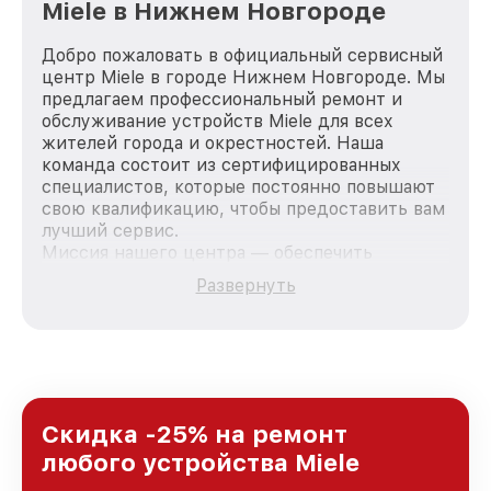
Miele в Нижнем Новгороде
Добро пожаловать в официальный сервисный
центр Miele в городе Нижнем Новгороде. Мы
предлагаем профессиональный ремонт и
обслуживание устройств Miele для всех
жителей города и окрестностей. Наша
команда состоит из сертифицированных
специалистов, которые постоянно повышают
свою квалификацию, чтобы предоставить вам
лучший сервис.
Миссия нашего центра — обеспечить
качественный и доступный ремонт для
Развернуть
каждого пользователя продукции Miele, вне
зависимости от сложности поломки. Мы
стремимся к тому, чтобы каждый клиент был
удовлетворен скоростью и качеством
предоставляемых услуг. Наша цель — стать
лучшим сервисным центром Miele в городе
Нижнем Новгороде, постоянно повышая
Скидка -25% на ремонт
уровень доверия и лояльности наших
любого устройства Miele
клиентов.