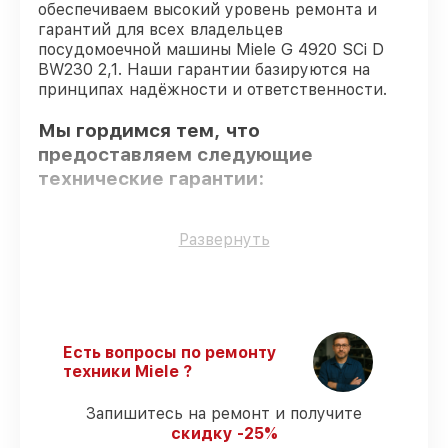
обеспечиваем высокий уровень ремонта и
гарантий для всех владельцев
посудомоечной машины Miele G 4920 SCi D
BW230 2,1. Наши гарантии базируются на
принципах надёжности и ответственности.
Мы гордимся тем, что
предоставляем следующие
технические гарантии:
Использование оригинальных
Развернуть
запчастей
– только подлинные
комплектующие.
Квалифицированные специалисты
–
все работники проходят обязательное
обучение и ежегодную аттестацию, что
Есть вопросы по ремонту
подтверждает их уровень мастерства.
техники Miele ?
Выполнение работ вовремя
– починка
посудомоечной машины G 4920 SCi D
Запишитесь на ремонт и получите
BW230 2,1 выполняется строго в
скидку -25%
оговоренные сроки.