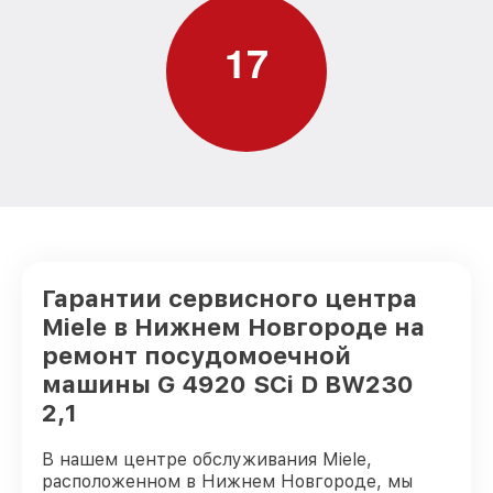
Замена нижнего уплотнителя дверцы G
от 1000₽
4920 SCi D BW230 2,1 Miele
1
7
Замена заливного шланга с системой
от 1100₽
Аквастоп G 4920 SCi D BW230 2,1 Miele
Замена заливного шланга G 4920 SCi D
от 850₽
BW230 2,1 Miele
Гарантии сервисного центра
Miele в Нижнем Новгороде на
ремонт посудомоечной
машины G 4920 SCi D BW230
2,1
В нашем центре обслуживания Miele,
расположенном в Нижнем Новгороде, мы