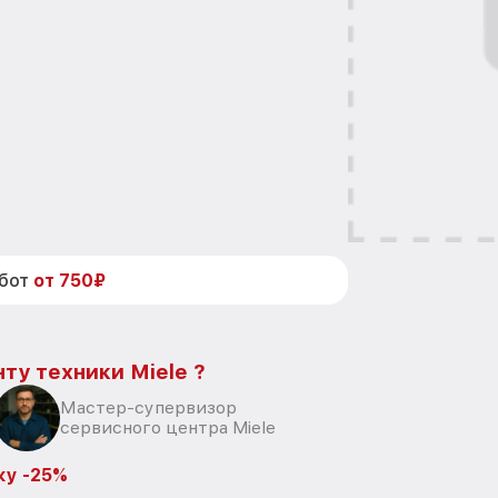
абот
от 750₽
ту техники Miele ?
Мастер-супервизор
сервисного центра Miele
ку -25%