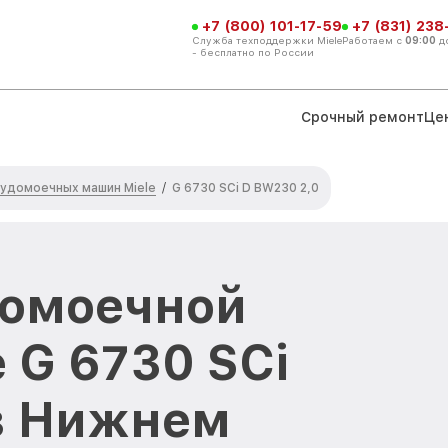
+7 (800) 101-17-59
+7 (831) 238
Служба техподдержки Miele
Работаем с
09:00
д
- бесплатно по России
Срочный ремонт
Це
удомоечных машин Miele
/
G 6730 SCi D BW230 2,0
домоечной
 G 6730 SCi
в Нижнем