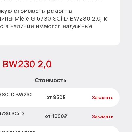
зкую стоимость ремонта
ны Miele G 6730 SCi D BW230 2,0, к
с в наличии имеются надежные
D BW230 2,0
Стоимость
0 SCi D BW230
от 850₽
Заказать
6730 SCi D
от 1600₽
Заказать