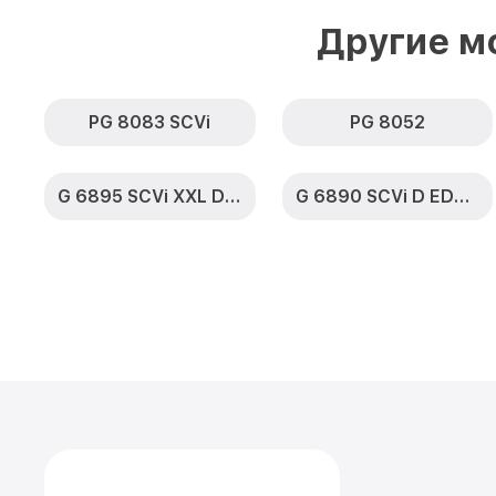
Другие м
PG 8083 SCVi
PG 8052
G 6895 SCVi XXL D ED230 2,0 k2o
G 6890 SCVi D ED230 2,0 k2o