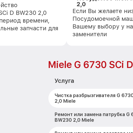
2,0
ойство
Если Вы желаете ни
SCi D BW230 2,0
Посудомоечной маши
 период времени,
Вашему выбору у на
альные запчасти для
заменители
Miele G 6730 SCi 
Услуга
Чистка разбрызгивателя G 673
2,0 Miele
Ремонт или замена патрубка G 
BW230 2,0 Miele