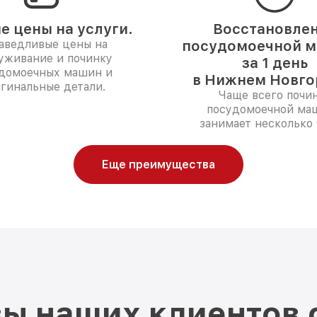
е цены на услуги.
Восстановле
аведливые цены на
посудомоечной 
уживание и починку
за 1 день
домоечных машин и
в Нижнем Новго
гинальные детали.
Чаще всего почи
посудомоечной ма
занимает несколько 
Еще преимущества
ы наших клиентов 