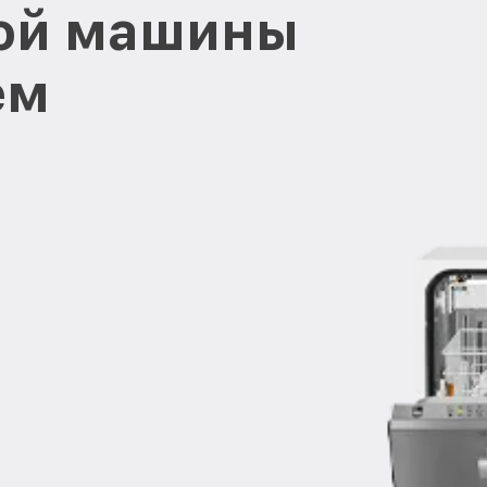
ой машины
ем