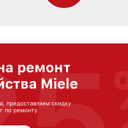
25
на ремонт
йства Miele
а, предоставляем скидку
уг по ремонту