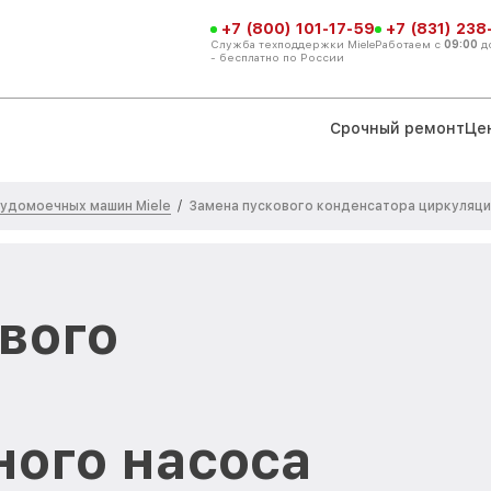
+7 (800) 101-17-59
+7 (831) 238
Служба техподдержки Miele
Работаем с
09:00
д
- бесплатно по России
Срочный ремонт
Це
удомоечных машин Miele
/
Замена пускового конденсатора циркуляци
вого
а
ого насоса