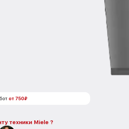
абот
от 750₽
ту техники Miele ?