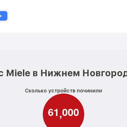
в
 Miele в Нижнем Новгоро
Сколько устройств починили
6
1
0
0
0
,