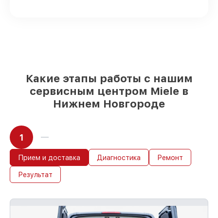
Новгороде, остальные приходят
оперативно
Подлинные запчасти Miele и
проверенные замены
– только вы
выбираете, какие детали использовать, а
мы подстраиваемся под разные бюджеты
85%
починок Miele сделаем за 1–2 часа,
если мастер начинает работу сразу
Какие этапы работы с нашим
сервисным центром Miele в
Нижнем Новгороде
1
Прием и доставка
Диагностика
Ремонт
Результат