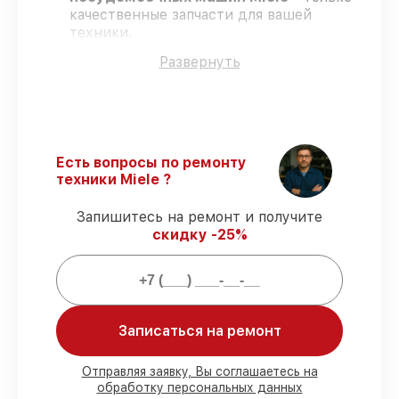
качественные запчасти для вашей
техники.
Сертифицированные мастера
–
Развернуть
проходят строгий отбор, что
подтверждает высокий уровень сервиса.
Работаем строго в установленных
заранее временных рамках
– ремонт
посудомоечных машин Miele в
оговоренные сроки.
Есть вопросы по ремонту
Гарантийное обслуживание
– на все
техники Miele ?
ремонт и запчасти для посудомоечных
машин Miele предоставляется гарантия
Запишитесь на ремонт и получите
до 3-х лет.
скидку -25%
Мы гарантируем:
80%
работ по ремонту проводятся с
Записаться на ремонт
возможностью присутствия владельца
90%
деталей Miele готовы к установке в
Отправляя заявку, Вы соглашаетесь на
наших мастерских в Нижнем
обработку персональных данных