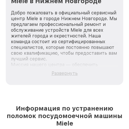
Miele в Нижнем Новгороде
Добро пожаловать в официальный сервисный
центр Miele в городе Нижнем Новгороде. Мы
предлагаем профессиональный ремонт и
обслуживание устройств Miele для всех
жителей города и окрестностей. Наша
команда состоит из сертифицированных
специалистов, которые постоянно повышают
свою квалификацию, чтобы предоставить вам
лучший сервис.
Миссия нашего центра — обеспечить
качественный и доступный ремонт для
Развернуть
каждого пользователя продукции Miele, вне
зависимости от сложности поломки. Мы
стремимся к тому, чтобы каждый клиент был
удовлетворен скоростью и качеством
предоставляемых услуг. Наша цель — стать
лучшим сервисным центром Miele в городе
Информация по устранению
Нижнем Новгороде, постоянно повышая
поломок посудомоечной машины
уровень доверия и лояльности наших
клиентов.
Miele