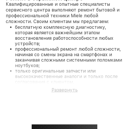
Квалифицированные и опытные специалисты
сервисного центра выполняют ремонт бытовой и
профессиональной техники Miele любой
сложности. Своим клиентам мы предлагаем:
бесплатную комплексную диагностику,
которая является важнейшим этапом
восстановления работоспособности любых
устройств;
профессиональный ремонт любой сложности,
начиная со смены экрана на смартфонах и
заканчивая сложными системными поломками
ноутбуков;
только оригинальные запчасти или
высококачественные аналоги и только после
согласования с клиентом.
На все работы и замененные комплектующие
Развернуть
предоставляется длительная гарантия. В случае
поломки по условиям гарантии, мы бесплатно
исправим ситуацию.
Наши преимущества
Преимуществами нашего сервисного центра
Miele в Нижнем Новгороде являются:
лучшие специалисты с многолетним опытом и