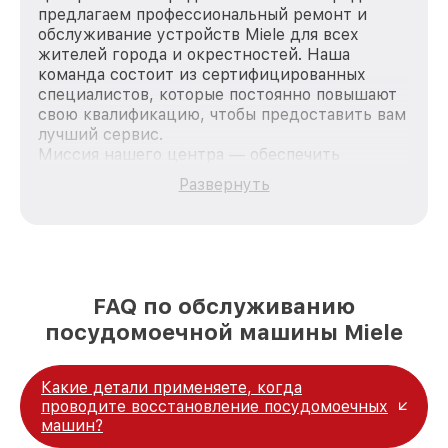
предлагаем профессиональный ремонт и
обслуживание устройств Miele для всех
жителей города и окрестностей. Наша
команда состоит из сертифицированных
специалистов, которые постоянно повышают
свою квалификацию, чтобы предоставить вам
лучший сервис.
Миссия нашего центра — обеспечить
качественный и доступный ремонт для
Развернуть
каждого пользователя продукции Miele, вне
зависимости от сложности поломки. Мы
стремимся к тому, чтобы каждый клиент был
удовлетворен скоростью и качеством
предоставляемых услуг. Наша цель — стать
лучшим сервисным центром Miele в городе
FAQ по обслуживанию
Нижнем Новгороде, постоянно повышая
посудомоечной машины Miele
уровень доверия и лояльности наших
клиентов.
Какие детали применяете, когда
проводите восстановление посудомоечных
машин?