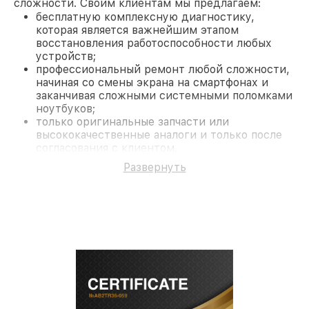
сложности. Своим клиентам мы предлагаем:
бесплатную комплексную диагностику,
которая является важнейшим этапом
восстановления работоспособности любых
устройств;
профессиональный ремонт любой сложности,
начиная со смены экрана на смартфонах и
заканчивая сложными системными поломками
ноутбуков;
только оригинальные запчасти или
высококачественные аналоги и только после
согласования с клиентом.
На все работы и замененные комплектующие
Развернуть
предоставляется длительная гарантия. В случае
поломки по условиям гарантии, мы бесплатно
исправим ситуацию.
Наши преимущества
Преимуществами нашего сервисного центра
Miele в Нижнем Новгороде являются:
лучшие специалисты с многолетним опытом и
безупречной репутацией;
современное оборудование и
лицензированное ПО в ремонтно-