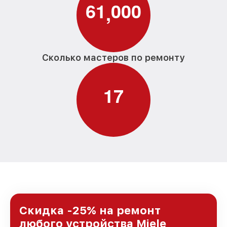
6
1
0
0
0
,
Сколько мастеров по ремонту
1
7
Скидка -25% на ремонт
любого устройства Miele