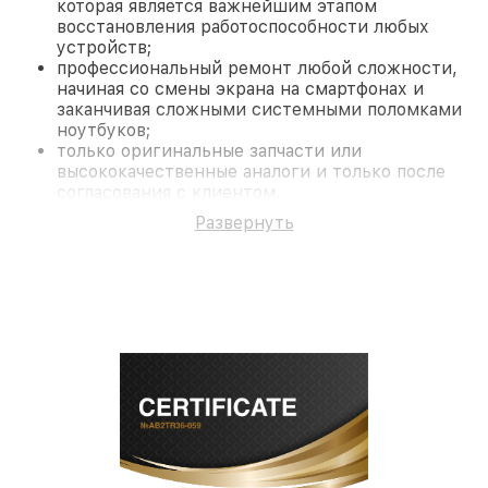
которая является важнейшим этапом
восстановления работоспособности любых
устройств;
профессиональный ремонт любой сложности,
начиная со смены экрана на смартфонах и
заканчивая сложными системными поломками
ноутбуков;
только оригинальные запчасти или
высококачественные аналоги и только после
согласования с клиентом.
На все работы и замененные комплектующие
Развернуть
предоставляется длительная гарантия. В случае
поломки по условиям гарантии, мы бесплатно
исправим ситуацию.
Наши преимущества
Преимуществами нашего сервисного центра
Miele в Нижнем Новгороде являются:
лучшие специалисты с многолетним опытом и
безупречной репутацией;
современное оборудование и
лицензированное ПО в ремонтно-
диагностических мастерских;
собственный склад комплектующих, что