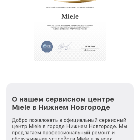
позволяет сократить сроки
восстановительных работ;
звернуть
услуги курьера для владельцев
крупногабаритной техники, которые
обеспечат доставку устройств в сервис в
полной сохранности и бесплатно.
За годы своей деятельности мы получали только
положительные отзывы и обрели отличную
репутацию. Мы постоянно совершенствуемся и
стараемся каждый день делать наш сервис еще
лучше!
О нашем сервисном центре
Miele в Нижнем Новгороде
Добро пожаловать в официальный сервисный
центр Miele в городе Нижнем Новгороде. Мы
предлагаем профессиональный ремонт и
обслуживание устройств Miele для всех