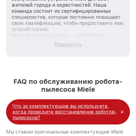
жителей города и окрестностей. Наша
команда состоит из сертифицированных
специалистов, которые постоянно повышают
свою квалификацию, чтобы предоставить вам
лучший сервис.
Миссия нашего центра — обеспечить
качественный и доступный ремонт для
Развернуть
каждого пользователя продукции Miele, вне
зависимости от сложности поломки. Мы
стремимся к тому, чтобы каждый клиент был
удовлетворен скоростью и качеством
предоставляемых услуг. Наша цель — стать
лучшим сервисным центром Miele в городе
FAQ по обслуживанию робота-
Нижнем Новгороде, постоянно повышая
пылесоса Miele
уровень доверия и лояльности наших
клиентов.
Что за комплектующие вы используете,
когда проводите восстановление роботов-
пылесосов?
Мы ставим оригинальные комплектующие Miele