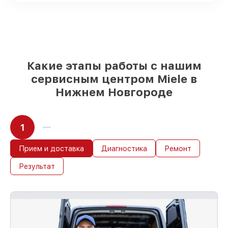
реплики
– только вы выбираете, какие
детали использовать, а мы делаем
ремонт с учётом возможностей клиента
85%
ремонтов Miele сделаем за 1–2 часа,
если мастер начинает работу сразу
Какие этапы работы с нашим
сервисным центром Miele в
Нижнем Новгороде
1
Прием и доставка
Диагностика
Ремонт
Результат