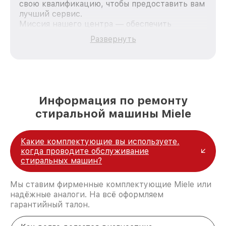
свою квалификацию, чтобы предоставить вам
лучший сервис.
Миссия нашего центра — обеспечить
качественный и доступный ремонт для
Развернуть
каждого пользователя продукции Miele, вне
зависимости от сложности поломки. Мы
стремимся к тому, чтобы каждый клиент был
удовлетворен скоростью и качеством
предоставляемых услуг. Наша цель — стать
лучшим сервисным центром Miele в городе
Информация по ремонту
Нижнем Новгороде, постоянно повышая
стиральной машины Miele
уровень доверия и лояльности наших
клиентов.
Какие комплектующие вы используете,
когда проводите обслуживание
стиральных машин?
Мы ставим фирменные комплектующие Miele или
надёжные аналоги. На всё оформляем
гарантийный талон.