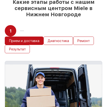
Какие этапы работы с нашим
течение пары часов, при немедленном
сервисным центром Miele в
старте работ
Нижнем Новгороде
1
Прием и доставка
Диагностика
Ремонт
Результат