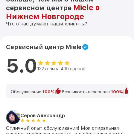
Miele в
сервисном центре
Нижнем Новгороде
Что о нас думают наши клиенты?
Сервисный центр Miele
5.0
132 отзыва 409 оценок
Обслуживание
100%
Вежливость персонала
100%
К
Серов Александр
Отличный опыт обслуживания! Моя стиральная
машина требовала ремонта, и я обратился в этот