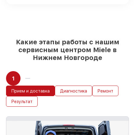
оригинальные детали по вашему
выбору
– для любого бюджета
85%
работ быстро и без задержек, если
мастер приступает к обслуживанию
сразу
Какие этапы работы с нашим
сервисным центром Miele в
Нижнем Новгороде
1
Прием и доставка
Диагностика
Ремонт
Результат