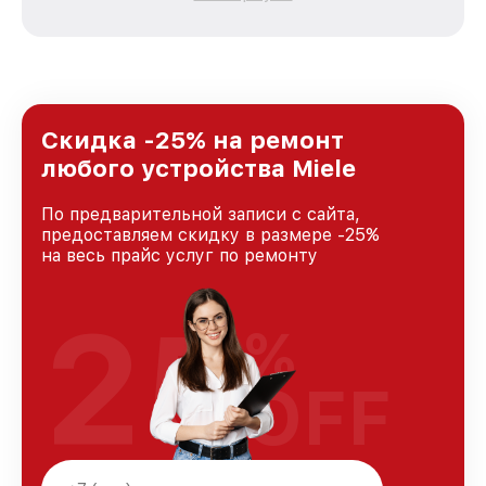
каждого пользователя продукции Miele, вне
зависимости от сложности поломки. Мы
стремимся к тому, чтобы каждый клиент был
удовлетворен скоростью и качеством
предоставляемых услуг. Наша цель — стать
лучшим сервисным центром Miele в городе
Нижнем Новгороде, постоянно повышая
Скидка -25% на ремонт
уровень доверия и лояльности наших
любого устройства Miele
клиентов.
По предварительной записи с сайта,
предоставляем скидку в размере -25%
на весь прайс услуг по ремонту
25
%
OFF