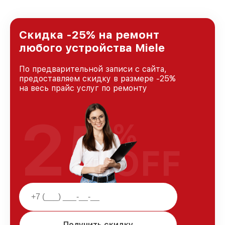
удовлетворен скоростью и качеством
предоставляемых услуг. Наша цель — стать
лучшим сервисным центром Miele в городе
Нижнем Новгороде, постоянно повышая
Скидка -25% на ремонт
уровень доверия и лояльности наших
любого устройства Miele
клиентов.
По предварительной записи с сайта,
предоставляем скидку в размере -25%
на весь прайс услуг по ремонту
25
%
OFF
Получить скидку