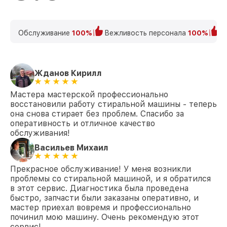
от 2450₽
(восстановление) WKR 570 WPS Miele
Замена ТЭН WKR 570 WPS Miele
от 1200₽
Обслуживание
100%
Вежливость персонала
100%
К
Замена блока управления WKR 570 WPS
от 1800₽
Miele
Жданов Кирилл
Замена УБЛ WKR 570 WPS Miele
от 1100₽
Мастера мастерской профессионально
Замена циркуляционного насоса WKR
от 1800₽
570 WPS Miele
восстановили работу стиральной машины - теперь
она снова стирает без проблем. Спасибо за
Замена сливного шланга WKR 570 WPS
оперативность и отличное качество
от 1000₽
Miele
обслуживания!
Васильев Михаил
Замена сливного насоса WKR 570 WPS
от 1550₽
Miele
Прекрасное обслуживание! У меня возникли
Замена прессостата WKR 570 WPS Miele
от 1550₽
проблемы со стиральной машиной, и я обратился
в этот сервис. Диагностика была проведена
быстро, запчасти были заказаны оперативно, и
Замена заливного шланга WKR 570 WPS
от 750₽
Miele
мастер приехал вовремя и профессионально
починил мою машину. Очень рекомендую этот
Замена заливного клапана WKR 570
сервис!