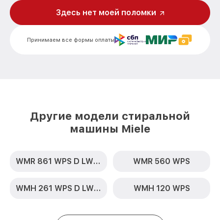
Ремонт или замена патрубка WKR 570
Здесь нет моей поломки
от 1250₽
WPS Miele
Замена мотора вентилятора сушки WKR
от 1600₽
Принимаем все формы оплаты
570 WPS Miele
Замена нижнего противовеса WKR 570
от 3450₽
WPS Miele
Замена бака WKR 570 WPS Miele
от 3450₽
Замена опоры бака WKR 570 WPS Miele
от 2800₽
Другие модели стиральной
машины Miele
Ремонт аквастопа WKR 570 WPS Miele
от 1800₽
Замена селектора программ WKR 570
от 1800₽
WPS Miele
WMR 861 WPS D LW PWash 2.0 & TDos XL
WMR 560 WPS
Замена шторок барабана WKR 570 WPS
от 1750₽
Miele
WMH 261 WPS D LW PWash 2.0 & TDos
WMH 120 WPS
Замена пружин WKR 570 WPS Miele
от 1750₽