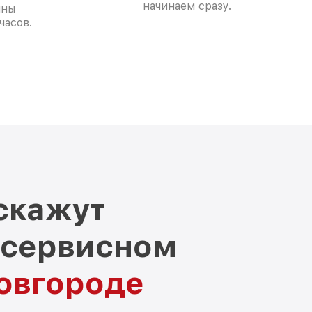
начинаем сразу.
ины
часов.
скажут
 сервисном
овгороде