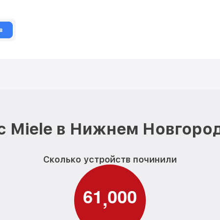
в
 Miele в Нижнем Новгоро
Сколько устройств починили
6
1
0
0
0
,