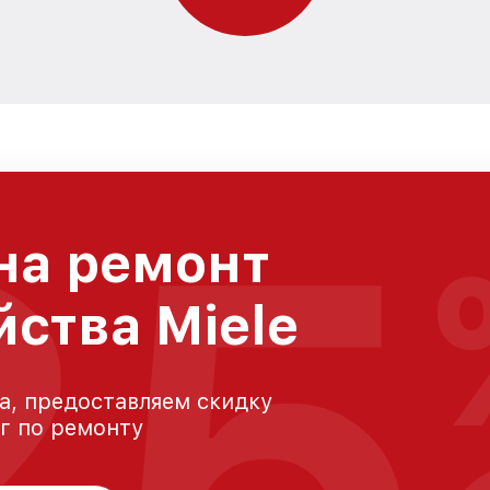
25
на ремонт
йства Miele
а, предоставляем скидку
уг по ремонту