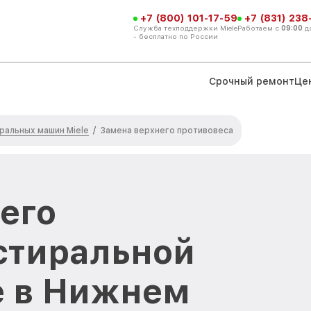
+7 (800) 101-17-59
+7 (831) 238
Служба техподдержки Miele
Работаем с
09:00
д
- бесплатно по России
Срочный ремонт
Це
ральных машин Miele
/
Замена верхнего противовеса
его
стиральной
e в Нижнем