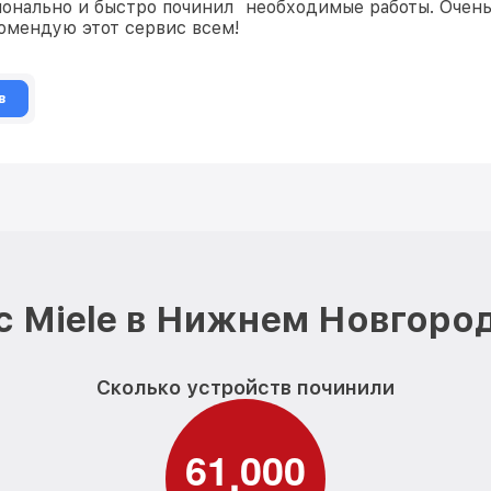
ионально и быстро починил
необходимые работы. Очень
омендую этот сервис всем!
в
 Miele в Нижнем Новгоро
Сколько устройств починили
6
1
0
0
0
,