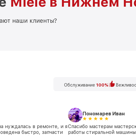
ре
Miele в Нижнем Н
мают наши клиенты?
Обслуживание
100%
Вежливос
Пономарев Иван
а нуждалась в ремонте, и я
Спасибо мастерам мастерск
роведена быстро, запчасти
работы стиральной машины.