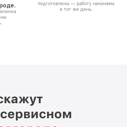
подготовлены — работу начинаем
роде.
в тот же день.
починка
ины
.
скажут
 сервисном