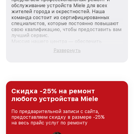
обслуживание устройств Miele для всех
жителей города и окрестностей. Наша
команда состоит из сертифицированных
специалистов, которые постоянно повышают
свою квалификацию, чтобы предоставить вам
лучший сервис.
Миссия нашего центра — обеспечить
качественный и доступный ремонт для
Развернуть
каждого пользователя продукции Miele, вне
зависимости от сложности поломки. Мы
стремимся к тому, чтобы каждый клиент был
удовлетворен скоростью и качеством
предоставляемых услуг. Наша цель — стать
лучшим сервисным центром Miele в городе
Нижнем Новгороде, постоянно повышая
Скидка -25% на ремонт
уровень доверия и лояльности наших
любого устройства Miele
клиентов.
По предварительной записи с сайта,
предоставляем скидку в размере -25%
на весь прайс услуг по ремонту