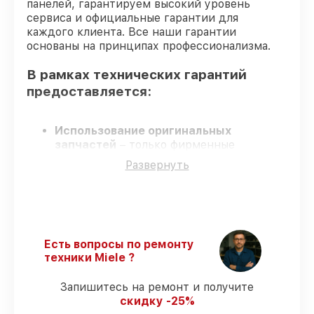
панелей, гарантируем высокий уровень
сервиса и официальные гарантии для
каждого клиента. Все наши гарантии
основаны на принципах профессионализма.
В рамках технических гарантий
предоставляется:
Использование оригинальных
запчастей
– только фирменные
комплектующие для сервиса варочных
Развернуть
панелей.
Опытные мастера
– обучение и
сертификация подтверждают уровень
мастерства.
Выполнение работ вовремя
–
гарантируем завершение обслуживания
Есть вопросы по ремонту
без задержек.
техники Miele ?
Гарантийное обслуживание
–
официальная гарантия на все виды работ.
Запишитесь на ремонт и получите
скидку -25%