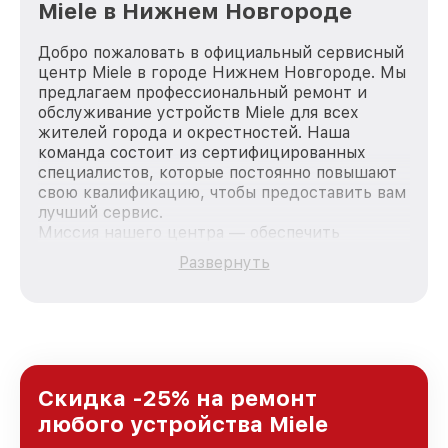
Miele в Нижнем Новгороде
Добро пожаловать в официальный сервисный
центр Miele в городе Нижнем Новгороде. Мы
предлагаем профессиональный ремонт и
обслуживание устройств Miele для всех
жителей города и окрестностей. Наша
команда состоит из сертифицированных
специалистов, которые постоянно повышают
свою квалификацию, чтобы предоставить вам
лучший сервис.
Миссия нашего центра — обеспечить
качественный и доступный ремонт для
Развернуть
каждого пользователя продукции Miele, вне
зависимости от сложности поломки. Мы
стремимся к тому, чтобы каждый клиент был
удовлетворен скоростью и качеством
предоставляемых услуг. Наша цель — стать
лучшим сервисным центром Miele в городе
Нижнем Новгороде, постоянно повышая
Скидка -25% на ремонт
уровень доверия и лояльности наших
любого устройства Miele
клиентов.