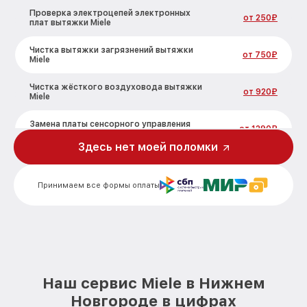
Проверка электроцепей электронных
от 250₽
плат вытяжки Miele
Чистка вытяжки загрязнений вытяжки
от 750₽
Miele
Чистка жёсткого воздуховода вытяжки
от 920₽
Miele
Замена платы сенсорного управления
от 1290₽
вытяжки Miele
Здесь нет моей поломки
Ремонт электропроводки вытяжки Miele
от 550₽
Принимаем все формы оплаты
Ремонт двигателя вытяжки Miele
от 1790₽
Корпусный ремонт (замена резинок,
от 550₽
креплений, кнопок) вытяжки Miele
Ремонт платы управления
от 1990₽
(восстановление) вытяжки Miele
Наш сервис Miele в Нижнем
Замена двигателя вытяжки Miele
от 1990₽
Новгороде в цифрах