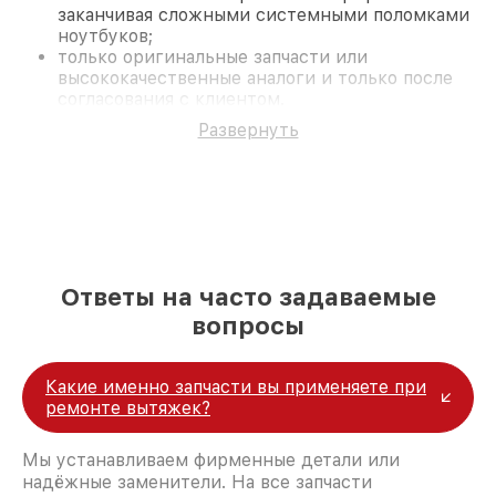
заканчивая сложными системными поломками
ноутбуков;
только оригинальные запчасти или
высококачественные аналоги и только после
согласования с клиентом.
На все работы и замененные комплектующие
Развернуть
предоставляется длительная гарантия. В случае
поломки по условиям гарантии, мы бесплатно
исправим ситуацию.
Наши преимущества
Преимуществами нашего сервисного центра
Miele в Нижнем Новгороде являются:
лучшие специалисты с многолетним опытом и
Ответы на часто задаваемые
безупречной репутацией;
современное оборудование и
вопросы
лицензированное ПО в ремонтно-
диагностических мастерских;
собственный склад комплектующих, что
Какие именно запчасти вы применяете при
позволяет сократить сроки
ремонте вытяжек?
восстановительных работ;
услуги курьера для владельцев
Мы устанавливаем фирменные детали или
крупногабаритной техники, которые
надёжные заменители. На все запчасти
обеспечат доставку устройств в сервис в