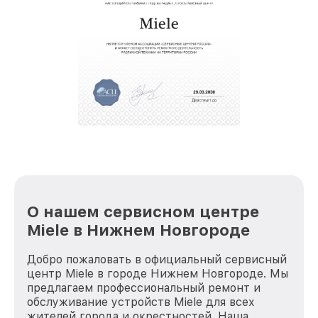
восстановительных работ;
звернуть
услуги курьера для владельцев
крупногабаритной техники, которые
обеспечат доставку устройств в сервис в
полной сохранности и бесплатно.
За годы своей деятельности мы получали только
положительные отзывы и обрели отличную
репутацию. Мы постоянно совершенствуемся и
стараемся каждый день делать наш сервис еще
лучше!
О нашем сервисном центре
Miele в Нижнем Новгороде
Добро пожаловать в официальный сервисный
центр Miele в городе Нижнем Новгороде. Мы
предлагаем профессиональный ремонт и
обслуживание устройств Miele для всех
жителей города и окрестностей. Наша