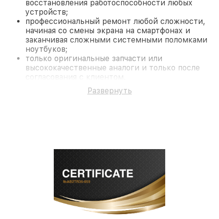
восстановления работоспособности любых
устройств;
профессиональный ремонт любой сложности,
начиная со смены экрана на смартфонах и
заканчивая сложными системными поломками
ноутбуков;
только оригинальные запчасти или
высококачественные аналоги и только после
согласования с клиентом.
На все работы и замененные комплектующие
Развернуть
предоставляется длительная гарантия. В случае
поломки по условиям гарантии, мы бесплатно
исправим ситуацию.
Наши преимущества
Преимуществами нашего сервисного центра
Miele в Нижнем Новгороде являются:
лучшие специалисты с многолетним опытом и
безупречной репутацией;
современное оборудование и
лицензированное ПО в ремонтно-
диагностических мастерских;
собственный склад комплектующих, что
позволяет сократить сроки