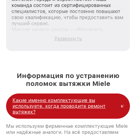
команда состоит из сертифицированных
специалистов, которые постоянно повышают
свою квалификацию, чтобы предоставить вам
лучший сервис.
Миссия нашего центра — обеспечить
качественный и доступный ремонт для
Развернуть
каждого пользователя продукции Miele, вне
зависимости от сложности поломки. Мы
стремимся к тому, чтобы каждый клиент был
удовлетворен скоростью и качеством
предоставляемых услуг. Наша цель — стать
лучшим сервисным центром Miele в городе
Информация по устранению
Нижнем Новгороде, постоянно повышая
поломок вытяжки Miele
уровень доверия и лояльности наших
клиентов.
Какие именно комплектующие вы
используете, когда проводите ремонт
вытяжек?
Мы используем фирменные комплектующие Miele
или надёжные аналоги. На всё предоставляем